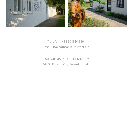
Telefon: +36 30 846 8591
E-mail: bacsalmas@kekfesto.hu
Bácsalmási Kékfestő Műhely
6430 Bácsalmás, Kossuth u. 49.